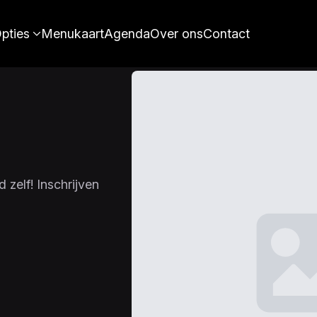
pties
Menukaart
Agenda
Over ons
Contact
 zelf! Inschrijven