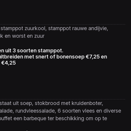
stamppot zuurkool, stamppot rauwe andijvie,
k en worst en zuur
en uit 3 soorten stamppot.
uitbreiden met snert of bonensoep €7,25 en
 €4,25
taat uit soep, stokbrood met kruidenboter,
alade, rundvleessalade, 6 soorten vlees en diverse
t buffet een barbeque ter beschikking om op te