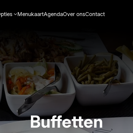
pties
Menukaart
Agenda
Over ons
Contact
Buffetten