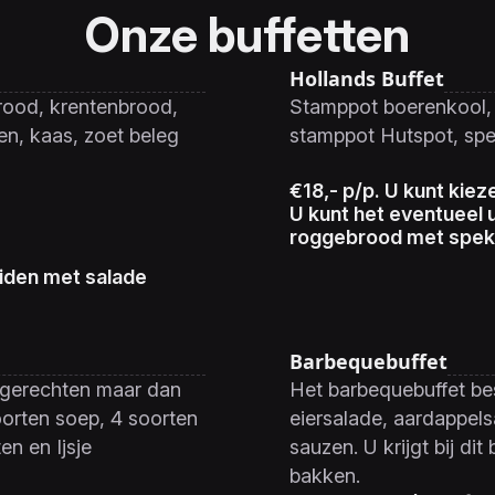
Onze buffetten
Hollands Buffet
brood, krentenbrood,
Stamppot boerenkool, 
en, kaas, zoet beleg
stamppot Hutspot, spe
€18,- p/p. U kunt kiez
U kunt het eventueel 
roggebrood met spek
eiden met salade
Barbequebuffet
te gerechten maar dan
Het barbequebuffet bes
oorten soep, 4 soorten
eiersalade, aardappels
en en Ijsje
sauzen. U krijgt bij di
bakken.