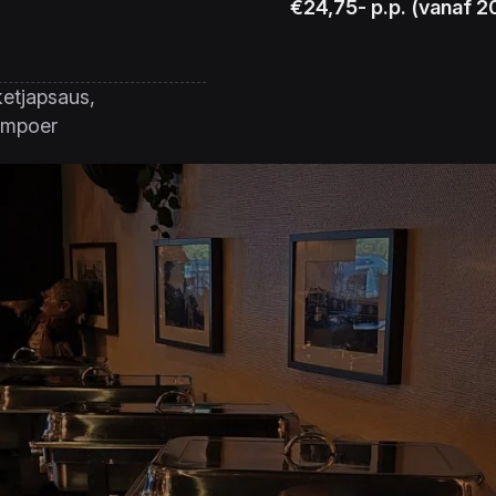
€24,75- p.p. (vanaf 2
ketjapsaus,
tampoer